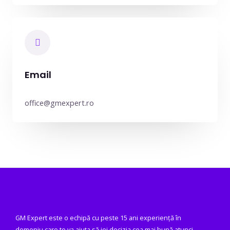
Email
office@gmexpert.ro
GM Expert este o echipă cu peste 15 ani experiență în
domeniu care te va ajuta să iei decizia cea mai bună atunci