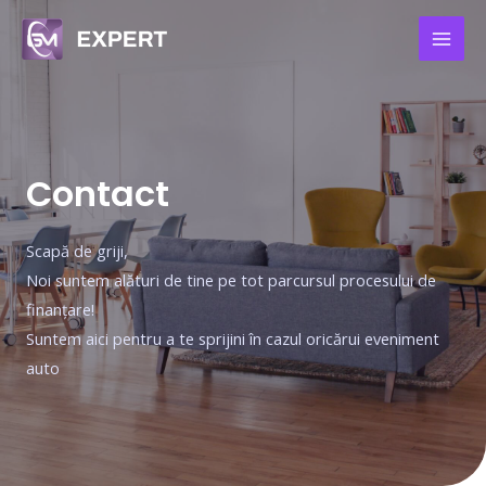
Contact
Scapă de griji,
Noi suntem alături de tine pe tot parcursul procesului de
finanțare!
Suntem aici pentru a te sprijini în cazul oricărui eveniment
auto